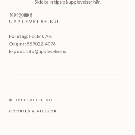
Skicka in tips på upplevelser här
.
UPPLEVELSE.NU
Företag
: Edclick AB
Org-nr
: 559022-4076
E-post
: info@upplevelse.nu
© UPPLEVELSE.NU
COOKIES & VILLKOR