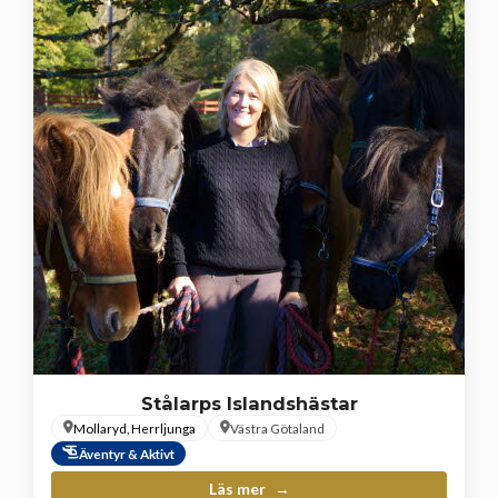
Stålarps Islandshästar
Mollaryd, Herrljunga
Västra Götaland
Äventyr & Aktivt
Läs mer