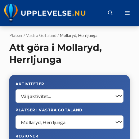
Hoppa
till
Me
innehåll
Platser
/
Västra Götaland
/
Mollaryd, Herrljunga
Att göra i Mollaryd,
Herrljunga
AKTIVITETER
PLATSER I VÄSTRA GÖTALAND
REGIONER