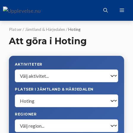
Hoppa
Me
till
innehåll
Platser
/
Jämtland & Härjedalen
/
Hoting
Att göra i Hoting
AKTIVITETER
PLATSER I JÄMTLAND & HÄRJEDALEN
REGIONER