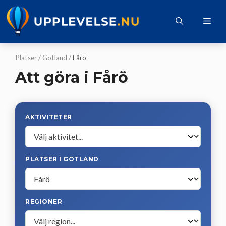
Hoppa
till
Me
innehåll
Platser
/
Gotland
/
Fårö
Att göra i Fårö
AKTIVITETER
PLATSER I GOTLAND
REGIONER