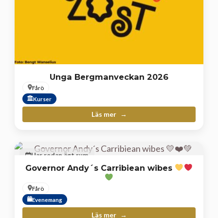
Unga Bergmanveckan 2026
Fårö
Kurser
Läs mer
Har redan ägt rum
Governor Andy´s Carribiean wibes
Fårö
Evenemang
Läs mer