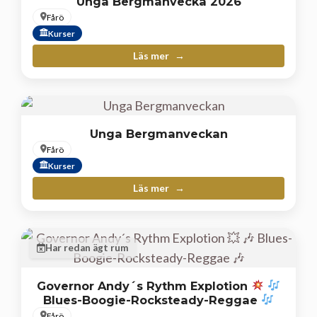
Unga Bergmanvecka 2026
Fårö
Kurser
Läs mer
Unga Bergmanveckan
Fårö
Kurser
Läs mer
Har redan ägt rum
Governor Andy´s Rythm Explotion
Blues-Boogie-Rocksteady-Reggae
Fårö