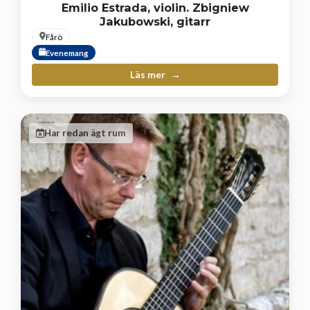
Emilio Estrada, violin. Zbigniew
Jakubowski, gitarr
Fårö
Evenemang
Läs mer
Har redan ägt rum