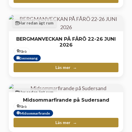
Har redan ägt rum
BERGMANVECKAN PÅ FÅRÖ 22-26 JUNI
2026
Fårö
Evenemang
Läs mer
Har redan ägt rum
Midsommarfirande på Sudersand
Fårö
Midsommarfirande
Läs mer