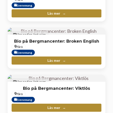
Evenemang
Läs mer
Har redan ägt rum
Bio på Bergmancenter: Broken English
Fårö
Evenemang
Läs mer
Har redan ägt rum
Bio på Bergmancenter: Viktlös
Fårö
Evenemang
Läs mer