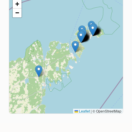
+
−
Leaflet
|
© OpenStreetMap