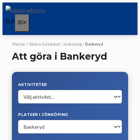
Hoppa
till
Meny
innehåll
Platser
/
Västra Götaland
/
Jönköping
/
Bankeryd
Att göra i Bankeryd
AKTIVITETER
PLATSER I JÖNKÖPING