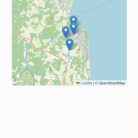
Leaflet
|
© OpenStreetMap