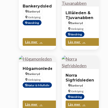
Bankerydsleden
Bankeryd
Lillåleden &
Tjuvanabben
Jönköping
Vandring
Bankeryd
Jönköping
Vandring
Läs mer
Läs mer
Högamonleden
Bankeryd
Norra
Sigfridsleden
Jönköping
Natur & friluftsliv
Bankeryd
Jönköping
Vandring
Läs mer
Läs mer