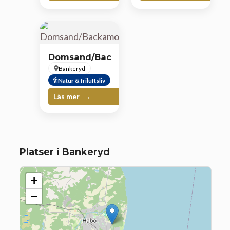
Domsand/Backamoskogen
Bankeryd
Natur & friluftsliv
Läs mer
Platser i Bankeryd
+
−