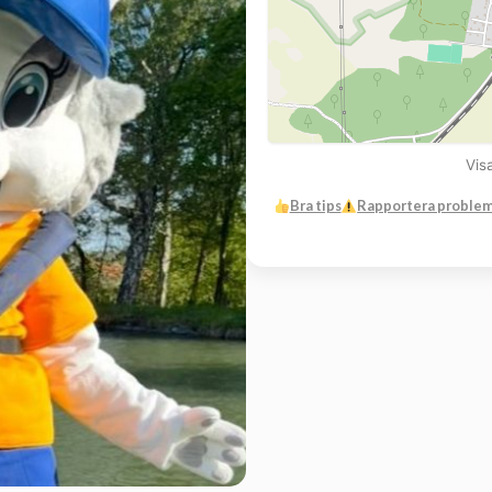
Vis
Bra tips
Rapportera proble