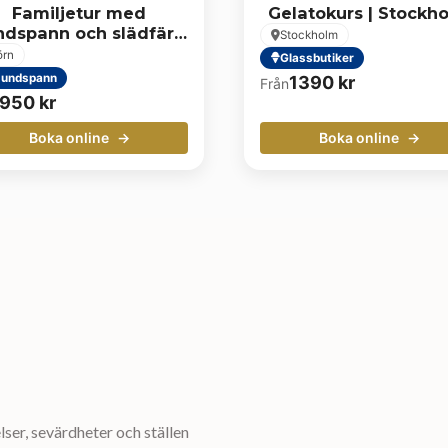
Familjetur med
Gelatokurs | Stockh
ndspann och slädfärd
Stockholm
i Dragnäs
örn
Glassbutiker
undspann
1390
kr
Från
950
kr
Boka online
Boka online
ser, sevärdheter och ställen