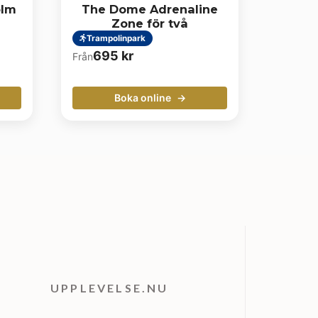
olm
The Dome Adrenaline
Zone för två
Trampolinpark
695
kr
Från
Boka online
UPPLEVELSE.NU