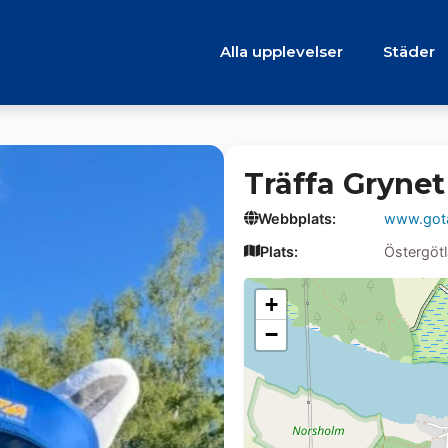
Alla upplevelser
Städer
Träffa Grynet
Webbplats:
www.gota
Plats:
Östergöt
+
−