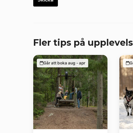
Fler tips på upplevels
Går att boka aug - apr
G