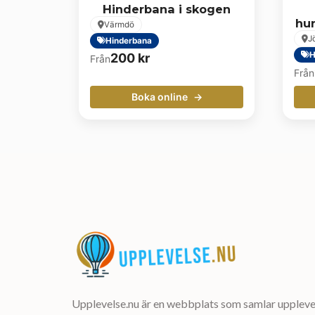
Hinderbana i skogen
hu
Värmdö
J
Hinderbana
H
200
kr
Från
Från
Boka online
Upplevelse.nu är en webbplats som samlar upplevel