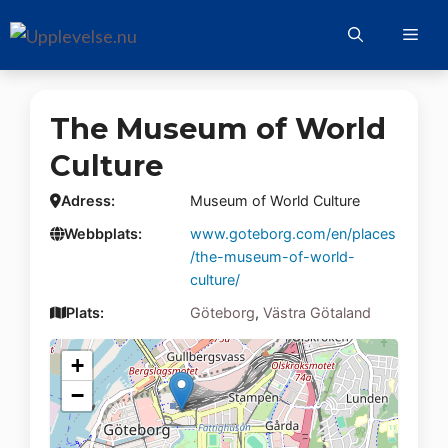
Hoppa
Me
till
innehåll
The Museum of World
Culture
Adress:
Museum of World Culture
Webbplats:
www.goteborg.com/en/places
/the-museum-of-world-
culture/
Plats:
Göteborg
,
Västra Götaland
+
−