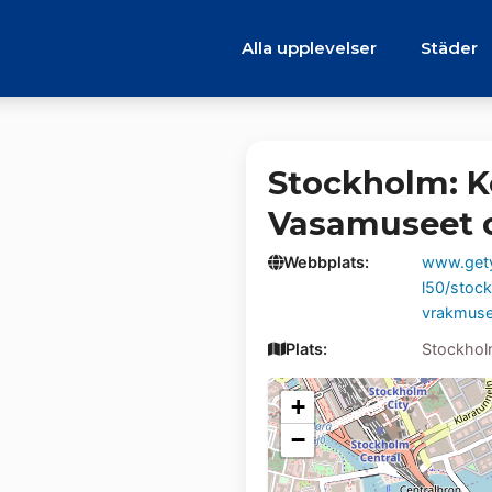
Alla upplevelser
Städer
Stockholm: K
Vasamuseet 
Webbplats:
www.gety
l50/stoc
vrakmuse
Plats:
Stockho
+
−