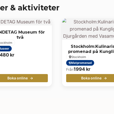
er & aktiviteter
NDETAG Museum för
två
tockholm
Stockholm:Kulinari
useer
promenad på Kungl
480
kr
Djurgården med
Stockholm
Vasamuseet
Matpromenad
1994
kr
Från
Boka online
Boka online