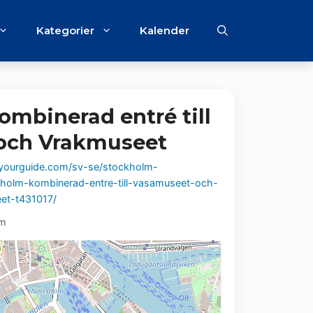
Kategorier
Kalender
ombinerad entré till
och Vrakmuseet
ourguide.com/sv-se/stockholm-
kholm-kombinerad-entre-till-vasamuseet-och-
et-t431017/
lm