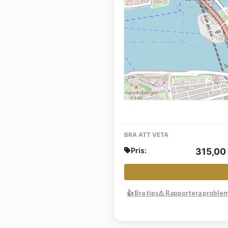
BRA ATT VETA
Pris:
315,00
👍 Bra tips
⚠️ Rapportera proble