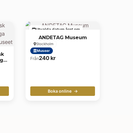
Utvalda datum året om
ANDETAG Museum
Stockholm
Museer
sk
240
kr
Från
iga
Boka online