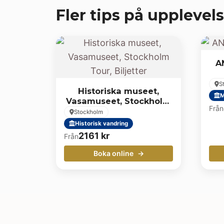
Fler tips på upplevels
A
S
Historiska museet,
M
Vasamuseet, Stockholm
Från
Tour, Biljetter
Stockholm
Historisk vandring
2161
kr
Från
Boka online