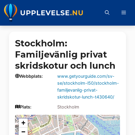
Hoppa
till
Me
innehåll
Stockholm:
Familjevänlig privat
skridskotur och lunch
Webbplats:
www.getyourguide.com/sv-
se/stockholm-l50/stockholm-
familjevanlig-privat-
skridskotur-lunch-t430640/
Plats:
Stockholm
+
−