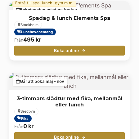
Entré till spa, lunch, gym m.m.
Bokningsbar onsdag-fredag
Spadag & lunch Elements Spa
Stockholm
Lunchevenemang
495
kr
Från
Boka online
Går att boka maj - nov
3-timmars slädtur med fika, mellanmål
eller lunch
Bredbyn
Fika
0
kr
Från
Boka online