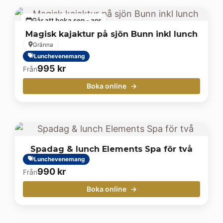
Går att boka sep - apr
Magisk kajaktur på sjön Bunn inkl lunch
Gränna
Lunchevenemang
995
kr
Från
Boka online
Spadag & lunch Elements Spa för två
Lunchevenemang
990
kr
Från
Boka online