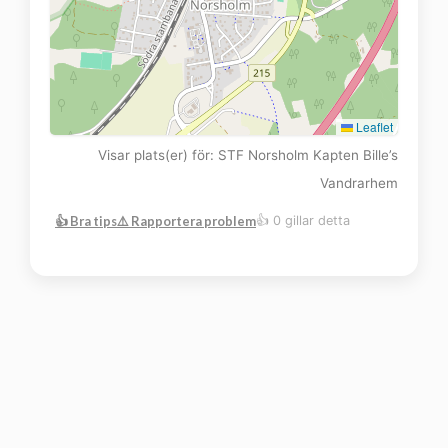
Leaflet
Visar plats(er) för: STF Norsholm Kapten Bille’s
Vandrarhem
👍 Bra tips
⚠️ Rapportera problem
👍 0 gillar detta