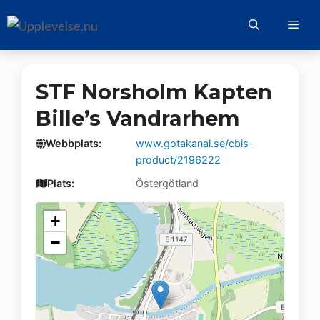
Hoppa
Me
till
innehåll
STF Norsholm Kapten
Bille’s Vandrarhem
Webbplats:
www.gotakanal.se/cbis-
product/2196222
Plats:
Östergötland
+
−