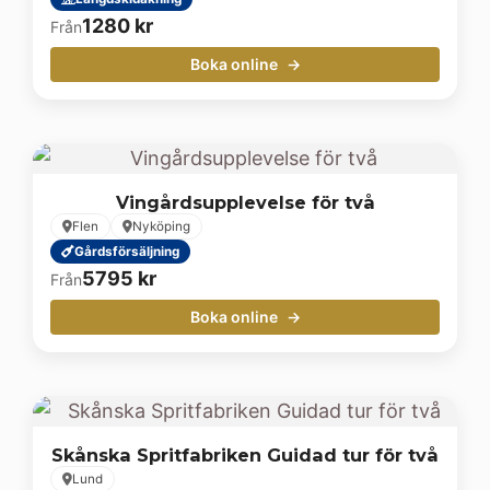
1280
kr
Från
Boka online
Vingårdsupplevelse för två
Flen
Nyköping
Gårdsförsäljning
5795
kr
Från
Boka online
Skånska Spritfabriken Guidad tur för två
Lund