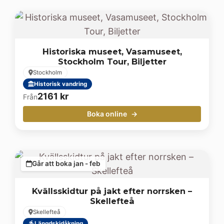
Historiska museet, Vasamuseet,
Stockholm Tour, Biljetter
Stockholm
Historisk vandring
2161
kr
Från
Boka online
Går att boka jan - feb
Kvällsskidtur på jakt efter norrsken –
Skellefteå
Skellefteå
Längdskidåkning