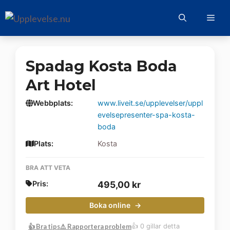
Hoppa
Me
till
innehåll
Spadag Kosta Boda
Art Hotel
Webbplats:
www.liveit.se/upplevelser/uppl
evelsepresenter-spa-kosta-
boda
Plats:
Kosta
BRA ATT VETA
Pris:
495,00
kr
Boka online
👍 Bra tips
⚠️ Rapportera problem
👍 0 gillar detta