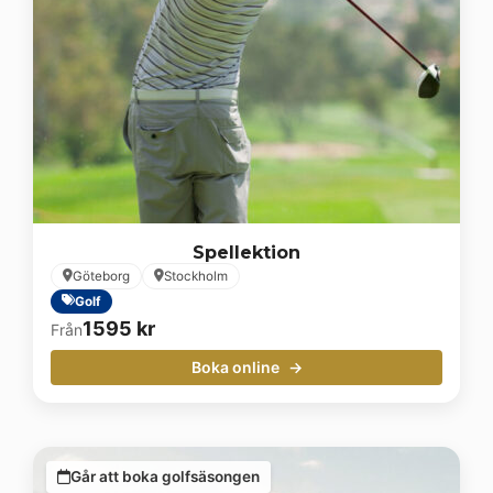
Spellektion
Göteborg
Stockholm
Golf
1595
kr
Från
Boka online
Går att boka golfsäsongen