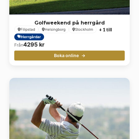
Golfweekend på herrgård
+ 1 till
Filipstad
Helsingborg
Stockholm
Herrgårdar
4295
kr
Från
Boka online