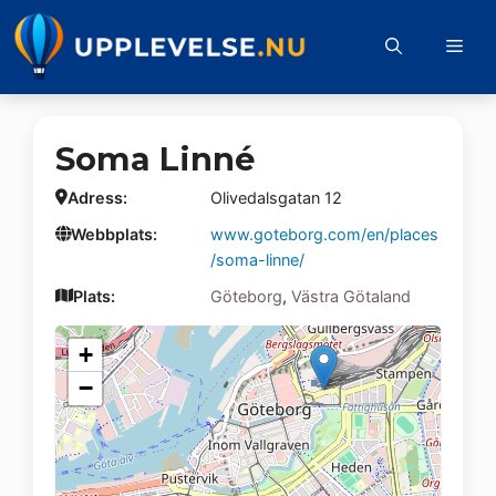
Hoppa
till
Me
innehåll
Soma Linné
Adress:
Olivedalsgatan 12
Webbplats:
www.goteborg.com/en/places
/soma-linne/
Plats:
Göteborg
,
Västra Götaland
+
−