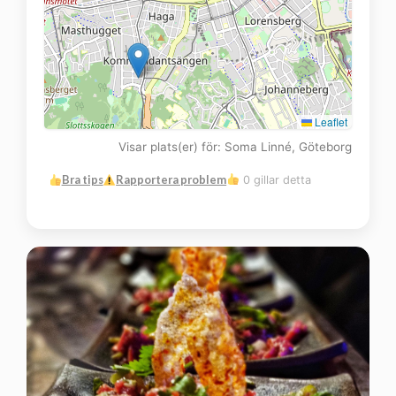
Leaflet
Visar plats(er) för: Soma Linné, Göteborg
Bra tips
Rapportera problem
0 gillar detta