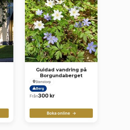
Guidad vandring på
Borgundaberget
Stenstorp
Berg
300
kr
Från
Boka online