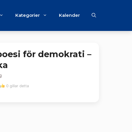
Kategorier
Kalender
oesi för demokrati –
ka
g
m
0 gillar detta