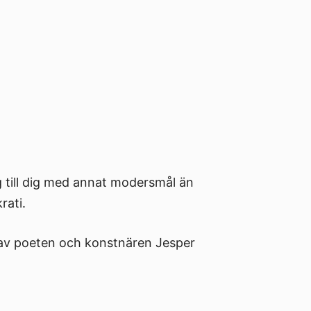
ig till dig med annat modersmål än
rati.
eds av poeten och konstnären Jesper