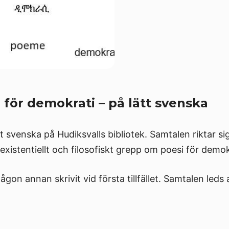
för demokrati – på lätt svenska
t svenska på Hudiksvalls bibliotek. Samtalen riktar s
xistentiellt och filosofiskt grepp om poesi för demok
 någon annan skrivit vid första tillfället. Samtalen l