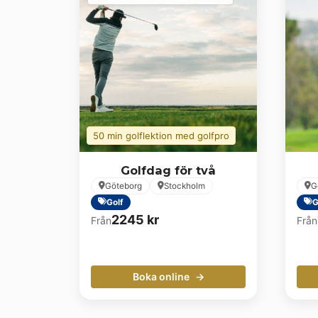
50 min golflektion med golfpro
Golfdag för två
Göteborg
Stockholm
G
Golf
G
2245
kr
Från
Från
Boka online