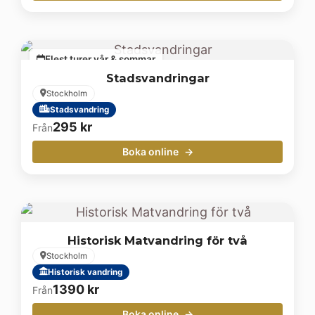
Flest turer vår & sommar
Stadsvandringar
Stockholm
Stadsvandring
295
kr
Från
Boka online
Historisk Matvandring för två
Stockholm
Historisk vandring
1390
kr
Från
Boka online