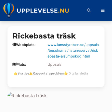
Hoppa
till
Me
innehåll
Rickebasta träsk
Webbplats:
www.lansstyrelsen.se/uppsala
/besoksmal/naturreservat/rick
ebasta-alsumpskog.html
Plats:
Uppsala
Bra tips
Rapportera problem
0 gillar detta