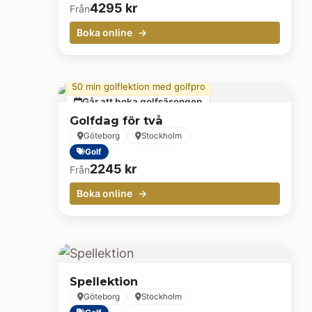
4295
kr
Från
Boka online
50 min golflektion med golfpro
Går att boka golfsäsongen
Golfdag för två
Göteborg
Stockholm
Golf
2245
kr
Från
Boka online
Spellektion
Göteborg
Stockholm