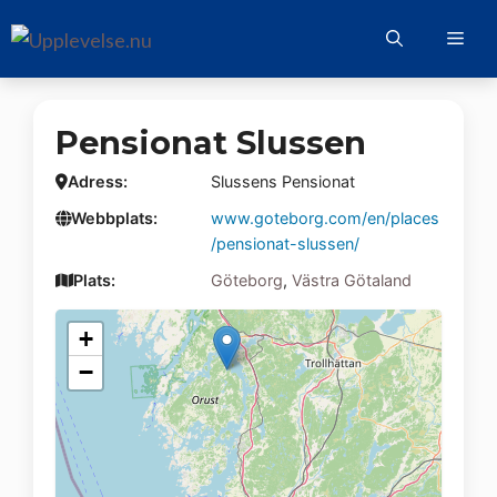
Hoppa
Me
till
innehåll
Pensionat Slussen
Adress:
Slussens Pensionat
Webbplats:
www.goteborg.com/en/places
/pensionat-slussen/
Plats:
Göteborg
,
Västra Götaland
+
−