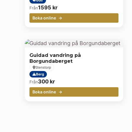
Golf
1595
kr
Från
Boka online
Guidad vandring på
Borgundaberget
Stenstorp
Berg
300
kr
Från
Boka online