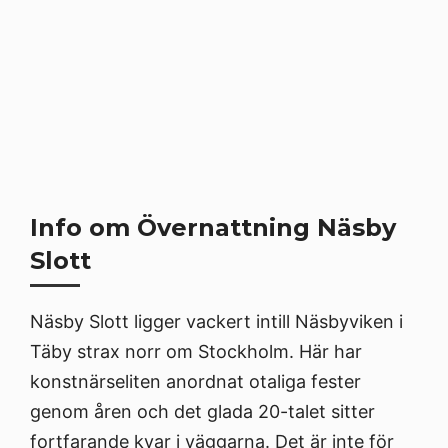
Info om Övernattning Näsby
Slott
Näsby Slott ligger vackert intill Näsbyviken i
Täby strax norr om Stockholm. Här har
konstnärseliten anordnat otaliga fester
genom åren och det glada 20-talet sitter
fortfarande kvar i väggarna. Det är inte för