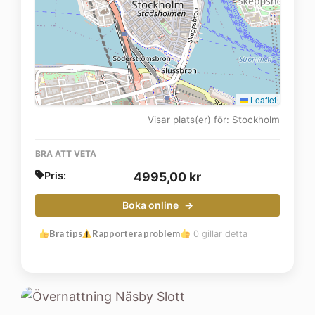
Leaflet
Visar plats(er) för: Stockholm
BRA ATT VETA
Pris:
4995,00
kr
Boka online
Bra tips
Rapportera problem
0 gillar detta