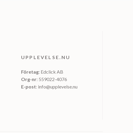
UPPLEVELSE.NU
Företag
: Edclick AB
Org-nr
: 559022-4076
E-post
: info@upplevelse.nu