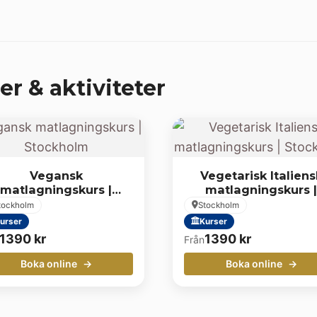
er & aktiviteter
Vegansk
Vegetarisk Italiens
matlagningskurs |
matlagningskurs |
Stockholm
Stockholm
tockholm
Stockholm
urser
Kurser
1390
kr
1390
kr
Från
Boka online
Boka online