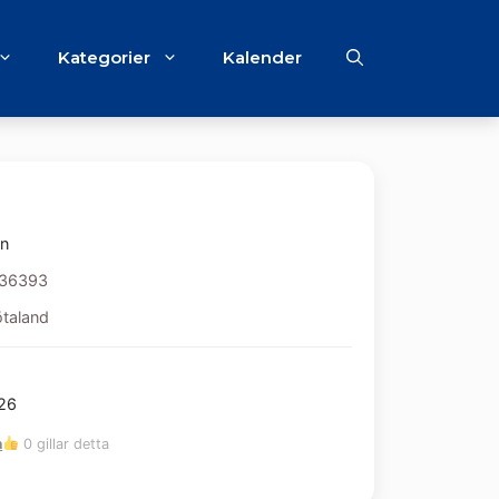
Kategorier
Kalender
n
36393
ötaland
026
m
0 gillar detta