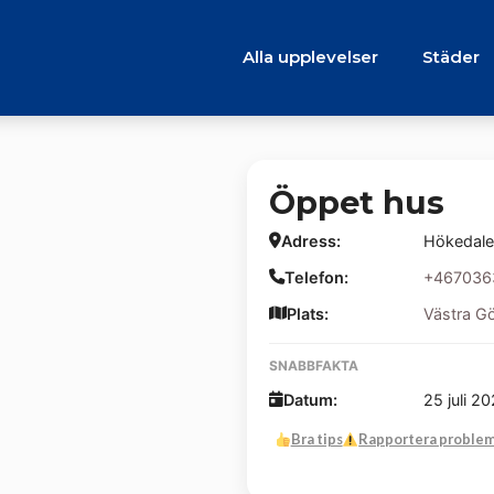
Alla upplevelser
Städer
Öppet hus
Adress:
Hökedale
Telefon:
+467036
Plats:
Västra G
SNABBFAKTA
Datum:
25 juli 2
Bra tips
Rapportera proble