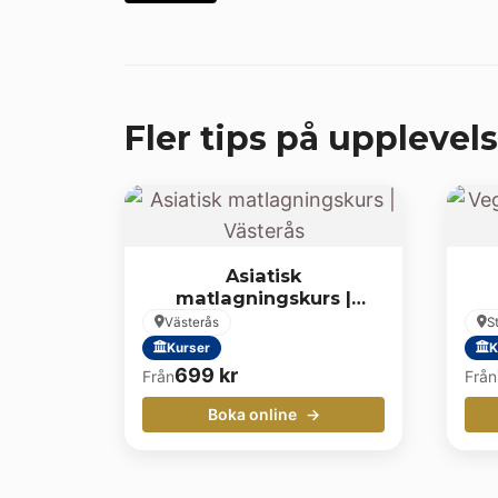
Fler tips på upplevels
Asiatisk
matlagningskurs |
Västerås
Västerås
S
Kurser
K
699
kr
Från
Från
Boka online