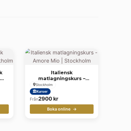
k
Italiensk
matlagningskurs –
Amore Mio | Stockholm
Stockholm
Kurser
2900
kr
Från
Boka online