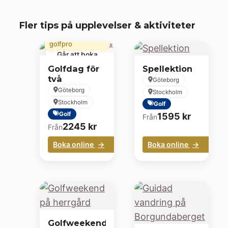
50 min
Fler tips på upplevelser & aktiviteter
golflektion med
golfpro
Går att boka
golfsäsongen
Golfdag för
Spellektion
två
Göteborg
Göteborg
Stockholm
Stockholm
Golf
Golf
1595
kr
Från
2245
kr
Från
Boka online
Boka online
Golfweekend