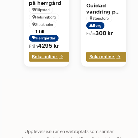
på herrgård
Guidad
Filipstad
vandring på
Borgundaberget
Helsingborg
Stenstorp
Stockholm
Berg
+ 1 till
300
kr
Från
Herrgårdar
4295
kr
Från
Boka online
Boka online
Upplevelse.nu är en webbplats som samlar