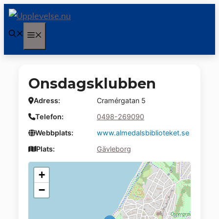
Hoppa
till
Meny
innehåll
Onsdagsklubben
Adress:
Cramérgatan 5
Telefon:
0498-269090
Webbplats:
www.almedalsbiblioteket.se
Plats:
Gävleborg
+
−