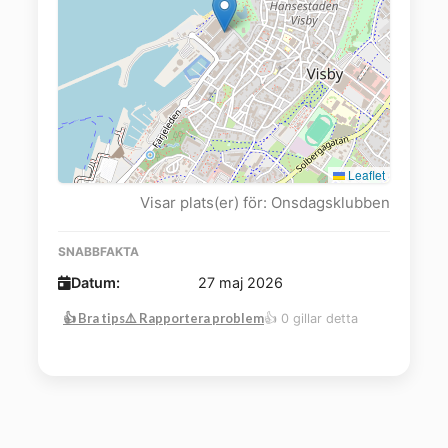
Leaflet
Visar plats(er) för: Onsdagsklubben
SNABBFAKTA
Datum:
27 maj 2026
👍 Bra tips
⚠️ Rapportera problem
👍 0 gillar detta