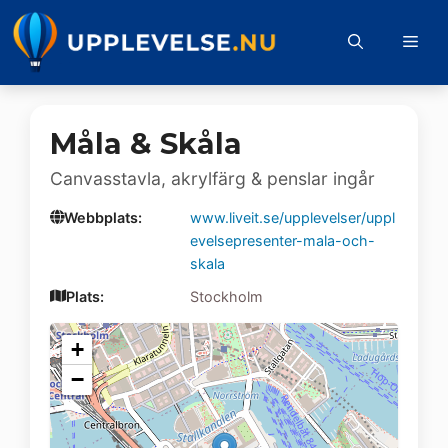
Hoppa
till
Me
innehåll
Måla & Skåla
Canvasstavla, akrylfärg & penslar ingår
Webbplats:
www.liveit.se/upplevelser/uppl
evelsepresenter-mala-och-
skala
Plats:
Stockholm
+
−