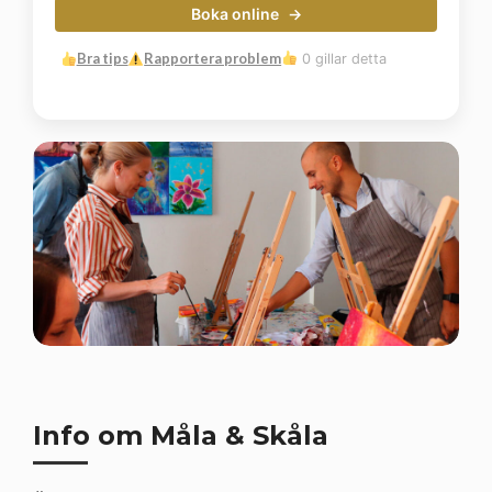
Boka online
Bra tips
Rapportera problem
0 gillar detta
Info om Måla & Skåla