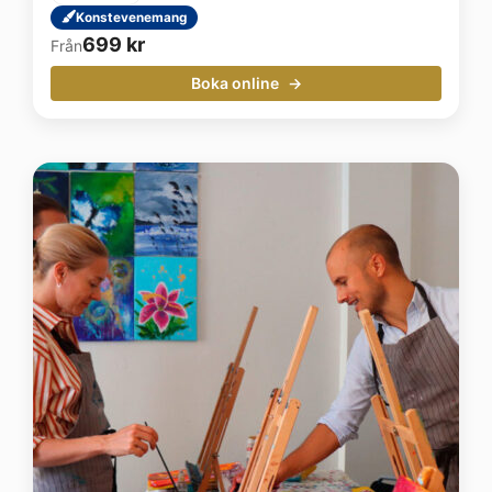
Konstevenemang
699
kr
Från
Boka online