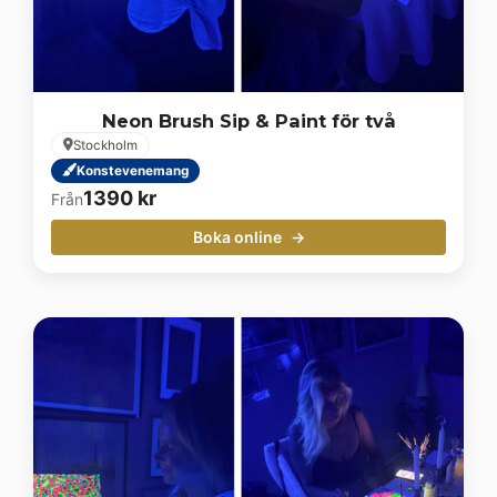
Neon Brush Sip & Paint för två
Stockholm
Konstevenemang
1390
kr
Från
Boka online