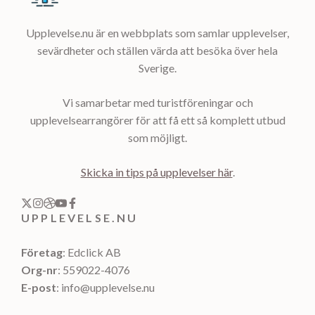
Upplevelse.nu är en webbplats som samlar upplevelser,
sevärdheter och ställen värda att besöka över hela
Sverige.
Vi samarbetar med turistföreningar och
upplevelsearrangörer för att få ett så komplett utbud
som möjligt.
Skicka in tips på upplevelser här
.
UPPLEVELSE.NU
Företag
: Edclick AB
Org-nr
: 559022-4076
E-post
: info@upplevelse.nu