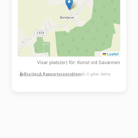
Leaflet
Visar plats(er) för: Konst vid Savannen
👍 Bra tips
⚠️ Rapportera problem
👍 0 gillar detta