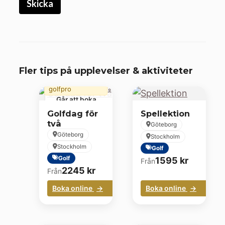
50 min
Fler tips på upplevelser & aktiviteter
golflektion med
golfpro
Går att boka
golfsäsongen
Golfdag för
Spellektion
två
Göteborg
Göteborg
Stockholm
Stockholm
Golf
Golf
1595
kr
Från
2245
kr
Från
Boka online
Boka online