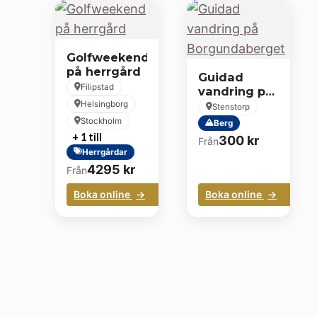
Golfweekend
på herrgård
Guidad
Filipstad
vandring på
Borgundaberget
Helsingborg
Stenstorp
Stockholm
Berg
+ 1 till
300
kr
Från
Herrgårdar
4295
kr
Från
Boka online
Boka online