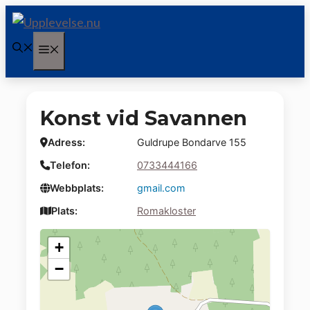
Hoppa
till
Meny
innehåll
Konst vid Savannen
Adress:
Guldrupe Bondarve 155
Telefon:
0733444166
Webbplats:
gmail.com
Plats:
Romakloster
+
−