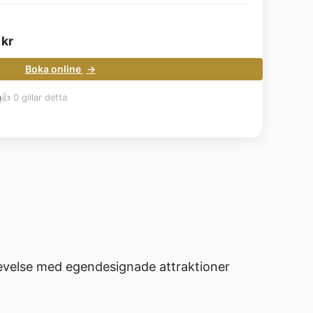
0
kr
Boka online
m
👍 0 gillar detta
evelse med egendesignade attraktioner