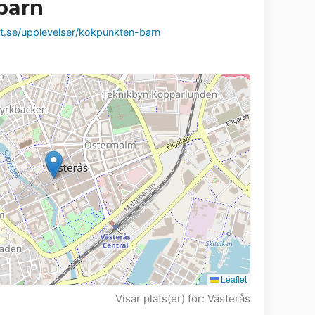
barn
it.se/upplevelser/kokpunkten-barn
Leaflet
Visar plats(er) för: Västerås