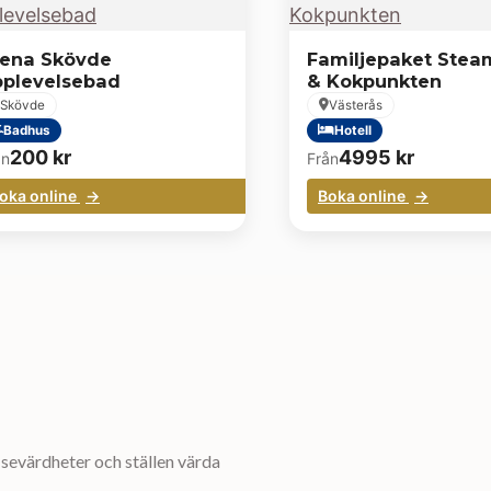
rena Skövde
Familjepaket Stea
plevelsebad
& Kokpunkten
Skövde
Västerås
Badhus
Hotell
200
kr
4995
kr
ån
Från
oka online
Boka online
sevärdheter och ställen värda