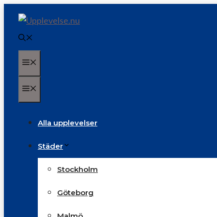
Hoppa
till
innehåll
Meny
Meny
Alla upplevelser
Städer
Stockholm
Göteborg
Malmö