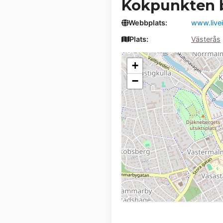
Kokpunkten 
Webbplats:
www.live
Plats:
Västerås
+
−