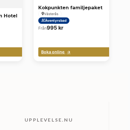
Kokpunkten familjepaket
Västerås
m Hotel
Äventyrsbad
995
kr
Från
Boka online
UPPLEVELSE.NU