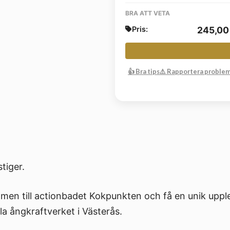
BRA ATT VETA
Pris:
245,0
👍 Bra tips
⚠️ Rapportera proble
stiger.
en till actionbadet Kokpunkten och få en unik uppl
la ångkraftverket i Västerås.