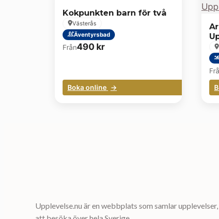
Kokpunkten barn för två
Västerås
A
Äventyrsbad
Up
490
kr
Från
Fr
Boka online
B
Upplevelse.nu är en webbplats som samlar upplevelser, 
att besöka över hela Sverige.