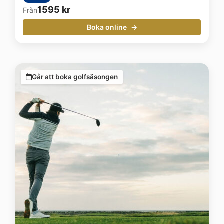
1595
kr
Från
Boka online
Går att boka golfsäsongen