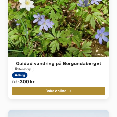
Guidad vandring på Borgundaberget
Stenstorp
Berg
300
kr
Från
Boka online