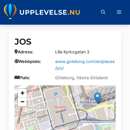
Hoppa
till
Me
innehåll
JOS
Adress:
Lilla Kyrkogatan 3
Webbplats:
www.goteborg.com/en/places
/jos/
Plats:
Göteborg
,
Västra Götaland
+
−