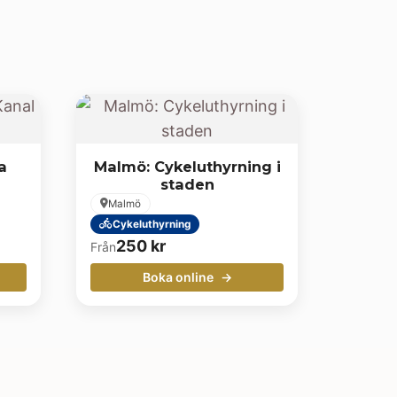
a
Malmö: Cykeluthyrning i
staden
Malmö
Cykeluthyrning
250
kr
Från
Boka online