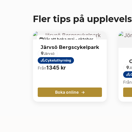
Fler tips på upplevels
Går att boka maj - oktober
Järvsö Bergscykelpark
Järvsö
Cykeluthyrning
C
1345
kr
Från
J
Från
Boka online