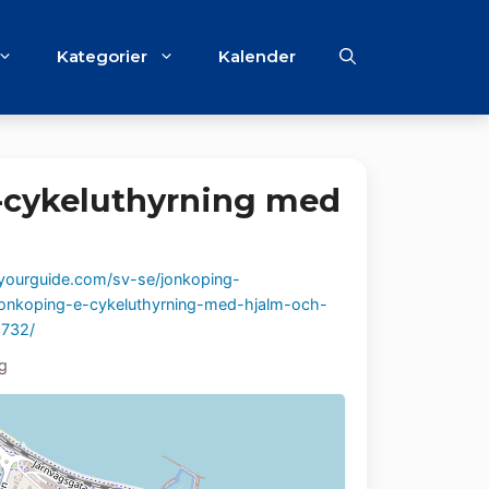
Kategorier
Kalender
-cykeluthyrning med
ourguide.com/sv-se/jonkoping-
jonkoping-e-cykeluthyrning-med-hjalm-och-
3732/
g