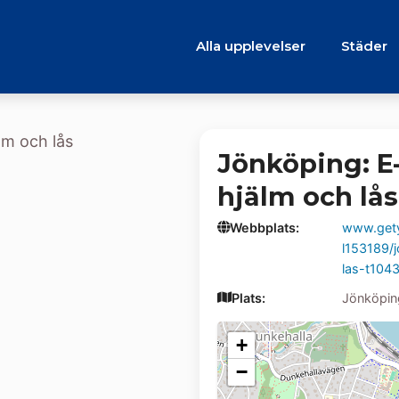
Alla upplevelser
Städer
Jönköping: E
hjälm och lås
Webbplats:
www.gety
l153189/
las-t104
Plats:
Jönköpin
+
−