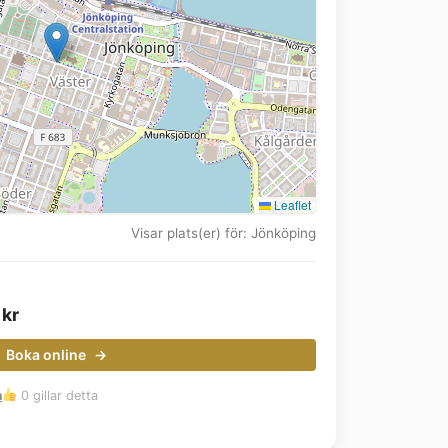
Leaflet
Visar plats(er) för: Jönköping
0
kr
Boka online
m
0 gillar detta