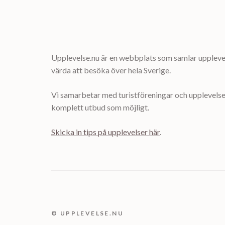
Upplevelse.nu är en webbplats som samlar upplevel
värda att besöka över hela Sverige.
Vi samarbetar med turistföreningar och upplevelsea
komplett utbud som möjligt.
Skicka in tips på upplevelser här
.
© UPPLEVELSE.NU