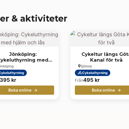
er & aktiviteter
Jönköping:
Cykeltur längs Göt
ykeluthyrning med
Kanal för två
hjälm och lås
önköping
Sjötorp
Cykeluthyrning
Cykeluthyrning
395
kr
495
kr
Från
Boka online
Boka online