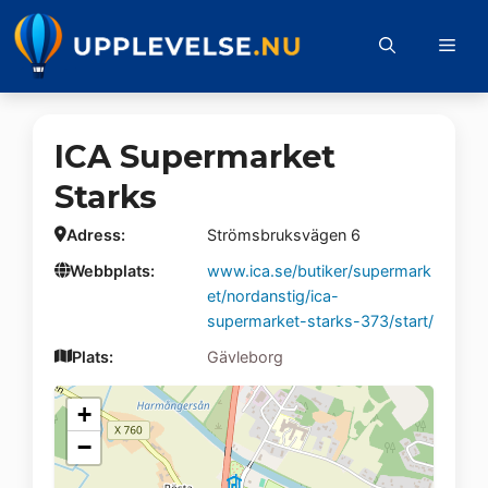
Hoppa
till
Me
innehåll
ICA Supermarket
Starks
Adress:
Strömsbruksvägen 6
Webbplats:
www.ica.se/butiker/supermark
et/nordanstig/ica-
supermarket-starks-373/start/
Plats:
Gävleborg
+
−