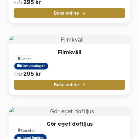
295
kr
Från
Boka online
Filmkväll
Online
Filmvisningar
295
kr
Från
Boka online
Gör eget doftljus
Stockholm
Ljusstöpning