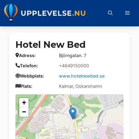
Hoppa
till
Me
innehåll
Hotel New Bed
Adress:
Björngatan. 7
Telefon:
+4649150000
Webbplats:
www.hotelnewbed.se
Plats:
Kalmar
,
Oskarshamn
+
−