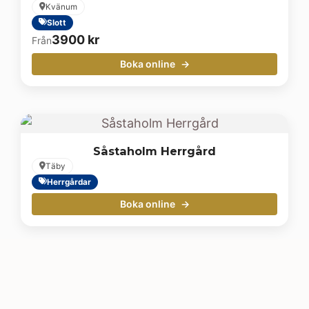
Kvänum
Slott
3900
kr
Från
Boka online
Såstaholm Herrgård
Täby
Herrgårdar
Boka online