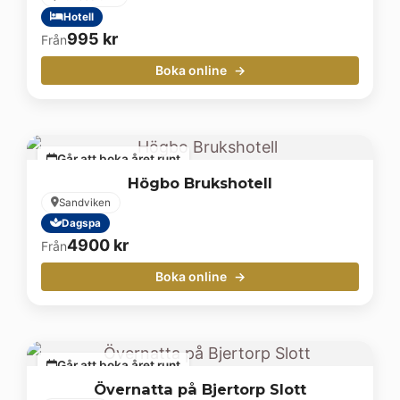
Hotell
995
kr
Från
Boka online
Går att boka året runt
Högbo Brukshotell
Sandviken
Dagspa
4900
kr
Från
Boka online
Går att boka året runt
Övernatta på Bjertorp Slott