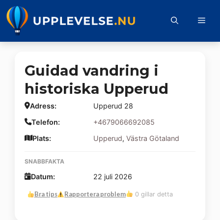
Hoppa
till
Me
innehåll
Guidad vandring i
historiska Upperud
Adress:
Upperud 28
Telefon:
+4679066692085
Plats:
Upperud
,
Västra Götaland
SNABBFAKTA
Datum:
22 juli 2026
Bra tips
Rapportera problem
0 gillar detta