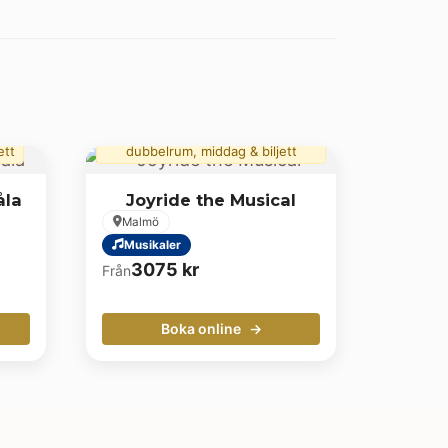
Buss t/r, övernattning i
ett
dubbelrum, middag & biljett
åla
Joyride the Musical
Malmö
Musikaler
3075
kr
Från
Boka online