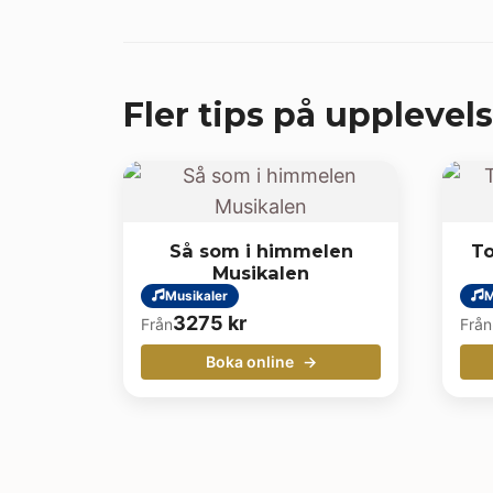
Fler tips på upplevels
Så som i himmelen
To
Musikalen
Musikaler
M
3275
kr
Från
Från
Boka online