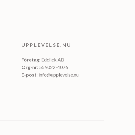
UPPLEVELSE.NU
Företag
: Edclick AB
Org-nr
: 559022-4076
E-post
: info@upplevelse.nu