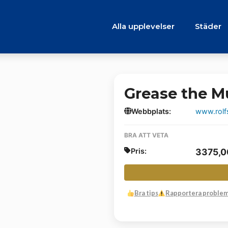
Alla upplevelser
Städer
Grease the M
Webbplats:
www.rolf
BRA ATT VETA
Pris:
3375,
Bra tips
Rapportera proble