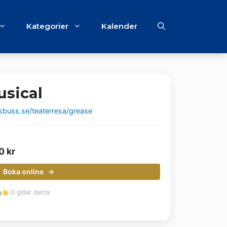
Kategorier
Kalender
usical
sbuss.se/teaterresa/grease
00
kr
Boka online
m
0 gillar detta