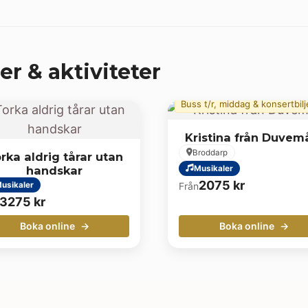
er & aktiviteter
Buss t/r, middag & konsertbilj
Kristina från Duvem
Broddarp
rka aldrig tårar utan
handskar
Musikaler
2075
kr
usikaler
Från
3275
kr
Boka online
Boka online