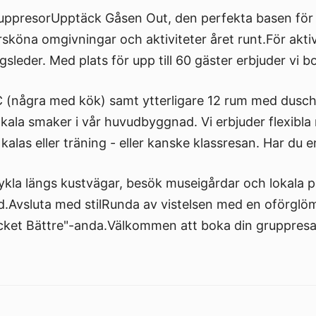
gruppresorUpptäck Gåsen Out, den perfekta basen för
öna omgivningar och aktiviteter året runt.För akti
leder. Med plats för upp till 60 gäster erbjuder vi b
(några med kök) samt ytterligare 12 rum med dusch
ala smaker i vår huvudbyggnad. Vi erbjuder flexibla
kalas eller träning - eller kanske klassresan. Har du en
la längs kustvägar, besök museigårdar och lokala pr
.Avsluta med stilRunda av vistelsen med en oförglöml
ycket Bättre"-anda.Välkommen att boka din gruppresa