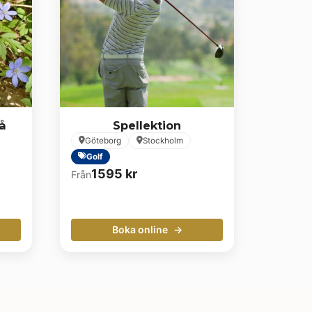
å
Spellektion
Göteborg
Stockholm
Golf
1595
kr
Från
Boka online