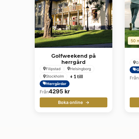
50 m
Golfweekend på
herrgård
G
Filipstad
Helsingborg
G
+ 1 till
Stockholm
Från
Herrgårdar
4295
kr
Från
Boka online