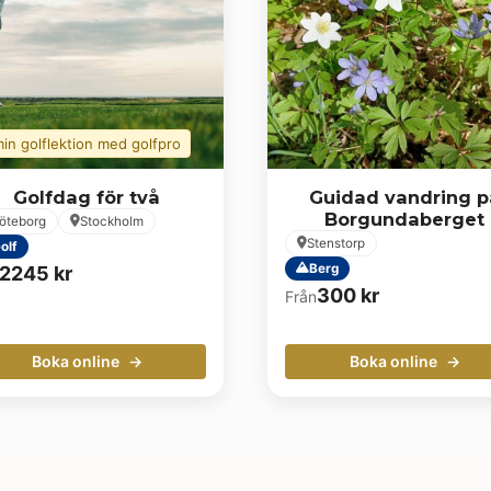
in golflektion med golfpro
Golfdag för två
Guidad vandring p
Borgundaberget
öteborg
Stockholm
Stenstorp
olf
Berg
2245
kr
300
kr
Från
Boka online
Boka online