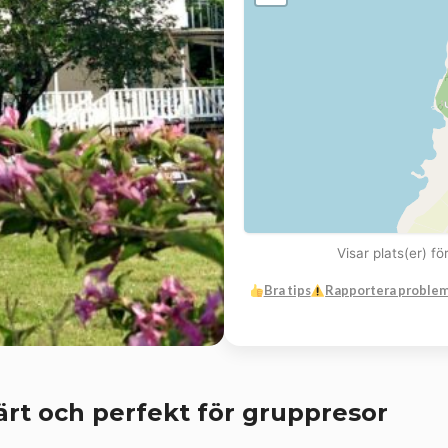
Visar plats(er) f
Bra tips
Rapportera proble
ärt och perfekt för gruppresor