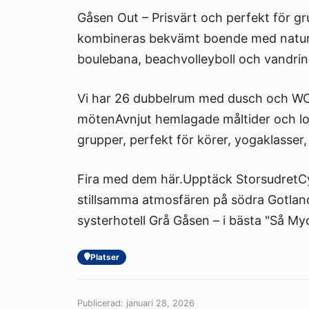
Gåsen Out – Prisvärt och perfekt för 
kombineras bekvämt boende med natursk
boulebana, beachvolleyboll och vandrings
Vi har 26 dubbelrum med dusch och WC 
mötenAvnjut hemlagade måltider och lok
grupper, perfekt för körer, yogaklasser, 
Fira med dem här.Upptäck StorsudretCyk
stillsamma atmosfären på södra Gotland
systerhotell Grå Gåsen – i bästa "Så M
Platser
Publicerad: januari 28, 2026