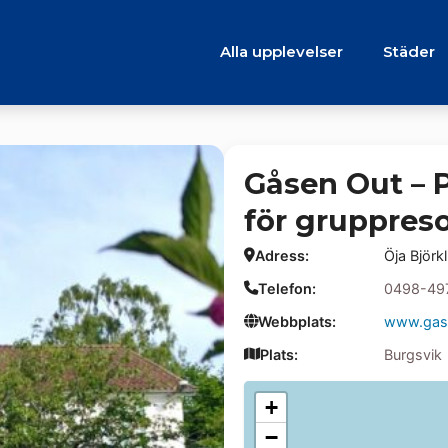
Alla upplevelser
Städer
Gåsen Out – P
för gruppres
Adress:
Öja Björk
Telefon:
0498-49
Webbplats:
www.gas
Plats:
Burgsvik
+
−