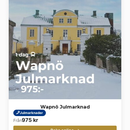
Wapnö Julmarknad
Julmarknader
975
kr
Från