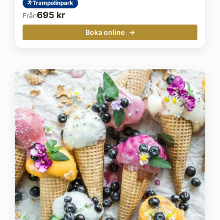
Trampolinpark
695
kr
Från
Boka online