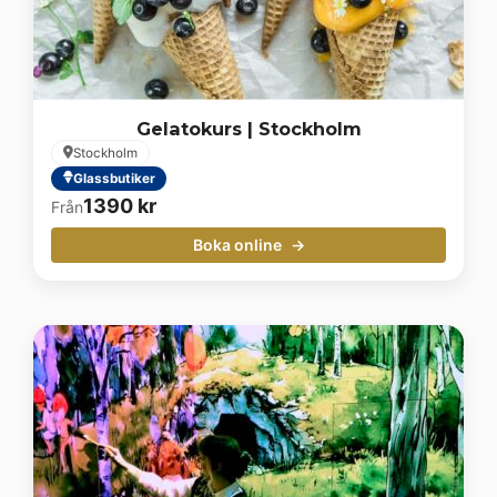
Gelatokurs | Stockholm
Stockholm
Glassbutiker
1390
kr
Från
Boka online