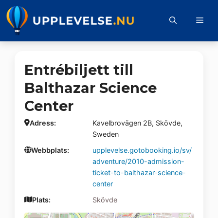
Hoppa
till
Me
innehåll
Entrébiljett till
Balthazar Science
Center
Adress:
Kavelbrovägen 2B, Skövde,
Sweden
Webbplats:
upplevelse.gotobooking.io/sv/
adventure/2010-admission-
ticket-to-balthazar-science-
center
Plats:
Skövde