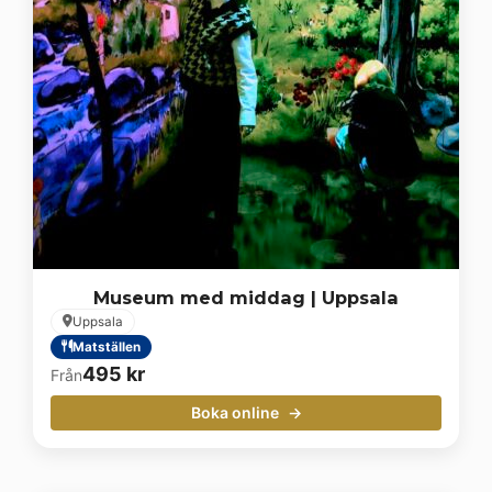
Museum med middag | Uppsala
Uppsala
Matställen
495
kr
Från
Boka online