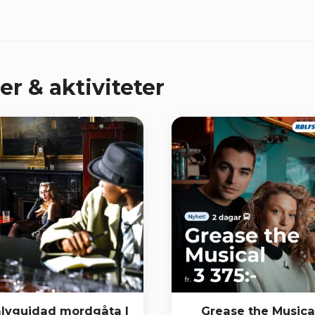
er & aktiviteter
älvguidad mordgåta |
Grease the Musica