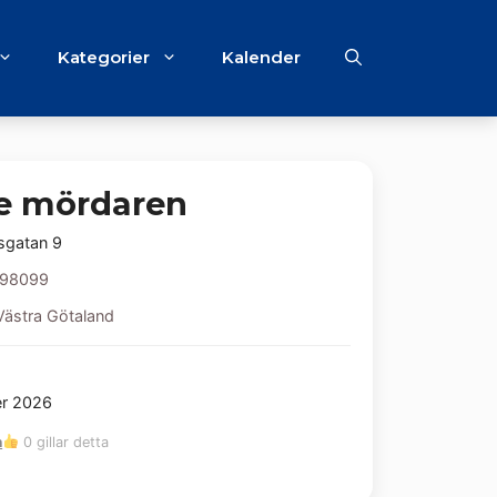
Kategorier
Kalender
e mördaren
sgatan 9
98099
Västra Götaland
er 2026
m
0 gillar detta