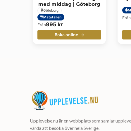
med middag | Göteborg
M
Göteborg
Matställen
Från
995
kr
Från
Boka online
Upplevelse.nu är en webbplats som samlar upplevel
värda att besöka över hela Sverige.