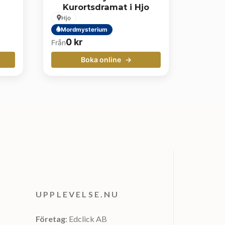
Kurortsdramat i Hjo
Hjo
Mordmysterium
0
kr
Från
Boka online
UPPLEVELSE.NU
Företag
: Edclick AB