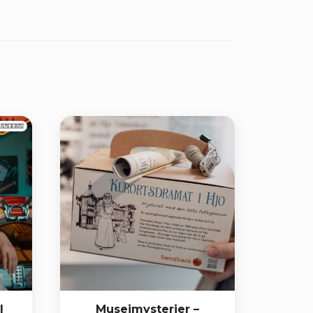
l
Museimysterier –