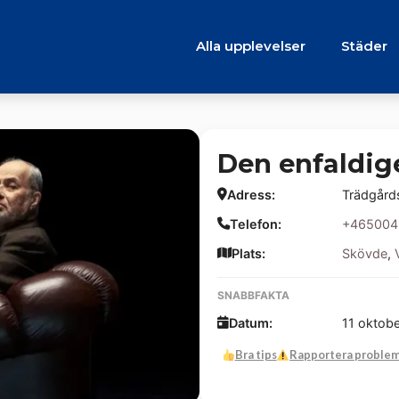
Alla upplevelser
Städer
Den enfaldig
Adress:
Trädgård
Telefon:
+465004
Plats:
Skövde
,
SNABBFAKTA
Datum:
11 oktob
Bra tips
Rapportera proble