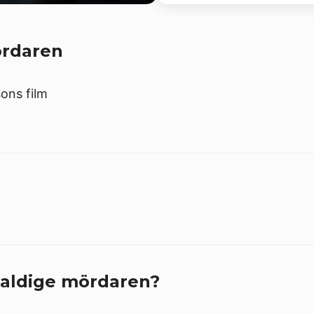
ördaren
sons film
faldige mördaren?