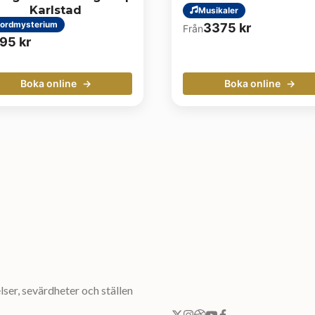
Karlstad
Musikaler
ordmysterium
3375
kr
Från
95
kr
Boka online
Boka online
ser, sevärdheter och ställen