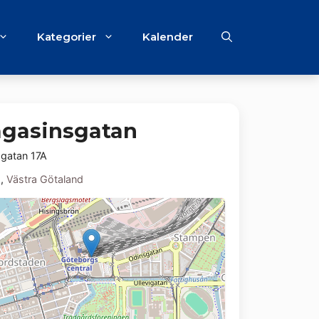
Kategorier
Kalender
agasinsgatan
gatan 17A
g
,
Västra Götaland