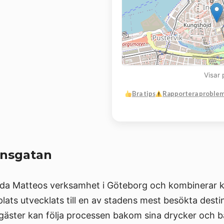
Visar 
Bra tips
Rapportera proble
insgatan
da Matteos verksamhet i Göteborg och kombinerar kaf
ats utvecklats till en av stadens mest besökta destin
r gäster kan följa processen bakom sina drycker och 