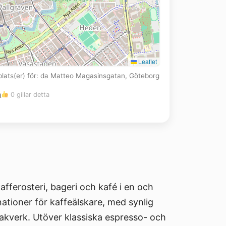
Leaflet
plats(er) för: da Matteo Magasinsgatan, Göteborg
m
0 gillar detta
ferosteri, bageri och kafé i en och
ationer för kaffeälskare, med synlig
bakverk. Utöver klassiska espresso- och