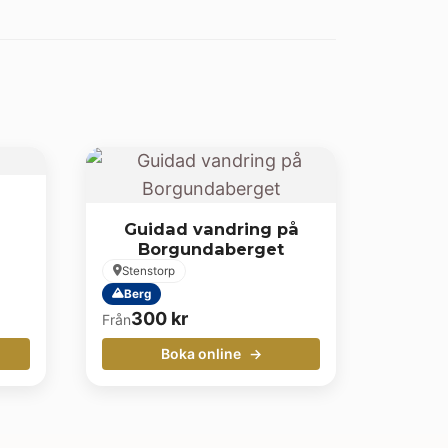
Guidad vandring på
Borgundaberget
Stenstorp
Berg
300
kr
Från
Boka online