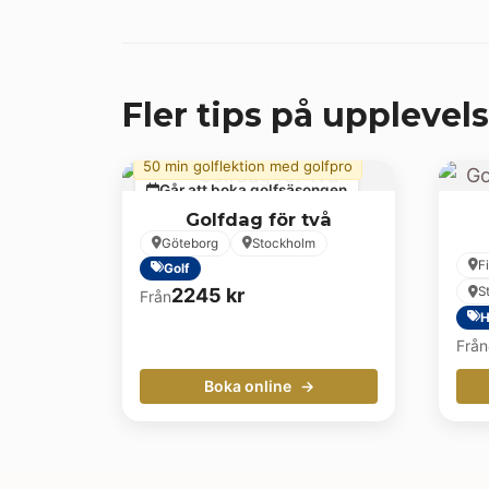
Fler tips på upplevels
50 min golflektion med golfpro
Går att boka golfsäsongen
Golfdag för två
Göteborg
Stockholm
F
Golf
2245
kr
S
Från
H
Från
Boka online