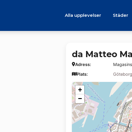
Alla upplevelser
Städer
da Matteo M
Adress:
Magasins
Plats:
Götebor
+
−