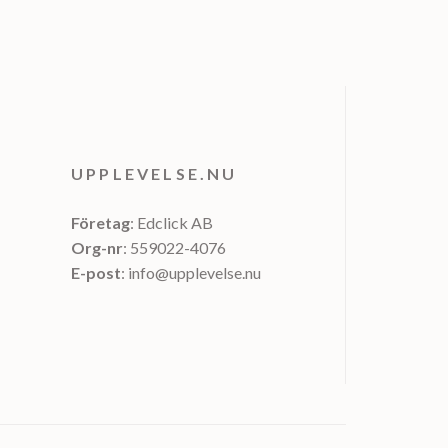
UPPLEVELSE.NU
Företag
: Edclick AB
Org-nr
: 559022-4076
E-post
: info@upplevelse.nu