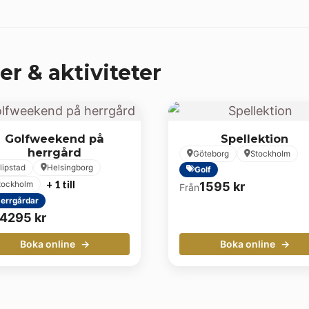
er & aktiviteter
Golfweekend på
Spellektion
herrgård
Göteborg
Stockholm
ilipstad
Helsingborg
Golf
+ 1 till
1595
kr
tockholm
Från
errgårdar
4295
kr
Boka online
Boka online