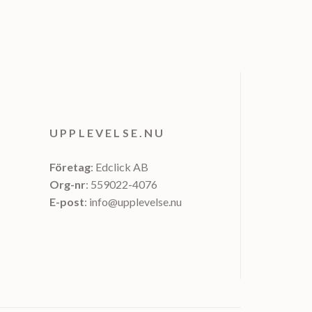
UPPLEVELSE.NU
Företag
: Edclick AB
Org-nr
: 559022-4076
E-post
: info@upplevelse.nu