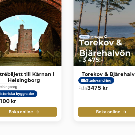
trébiljett till Kärnan i
Torekov & Bjärehal
Helsingborg
Stadsvandring
elsingborg
3475
kr
Från
istoriska byggnader
100
kr
Boka online
Boka online