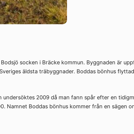
 i Bodsjö socken i Bräcke kommun. Byggnaden är upp
 av Sveriges äldsta träbyggnader. Boddas bönhus flyttad
n undersöktes 2009 då man fann spår efter en tidig
00. Namnet Boddas bönhus kommer från en sägen o