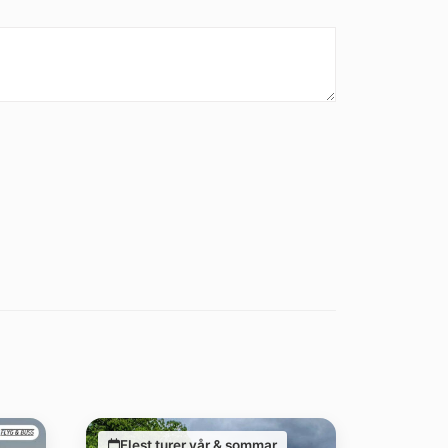
Flest turer vår & sommar