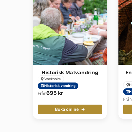
Historisk Matvandring
En
Stockholm
H
Historisk vandring
H
695
kr
Från
Från
Boka online