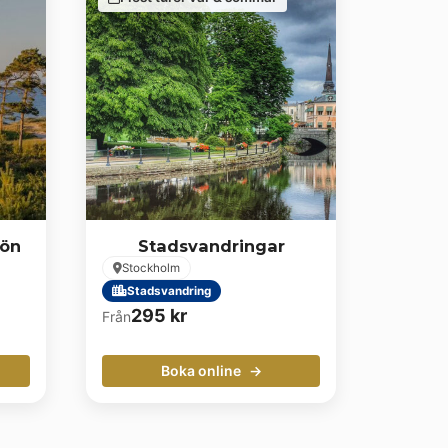
vön
Stadsvandringar
Stockholm
Stadsvandring
295
kr
Från
Boka online