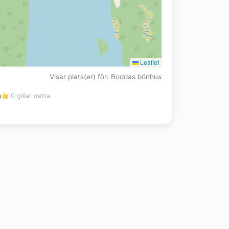
Leaflet
Visar plats(er) för: Boddas bönhus
m
0 gillar detta