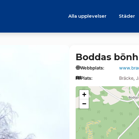
Alla upplevelser
Städer
Boddas bönh
Webbplats:
www.brac
Plats:
Bräcke
,
J
+
−