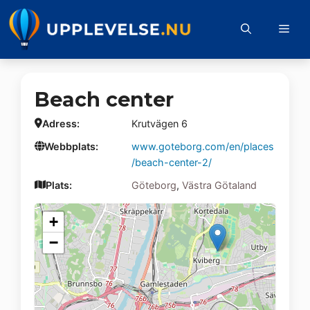
Hoppa
till
Me
innehåll
Beach center
Adress:
Krutvägen 6
Webbplats:
www.goteborg.com/en/places
/beach-center-2/
Plats:
Göteborg
,
Västra Götaland
+
−