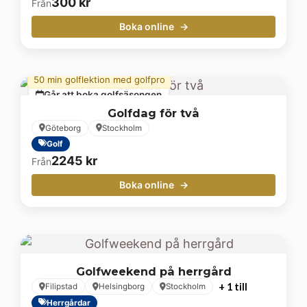
300
kr
Från
Boka online
50 min golflektion med golfpro
Går att boka golfsäsongen
Golfdag för två
Göteborg
Stockholm
Golf
2245
kr
Från
Boka online
Golfweekend på herrgård
+ 1 till
Filipstad
Helsingborg
Stockholm
Herrgårdar