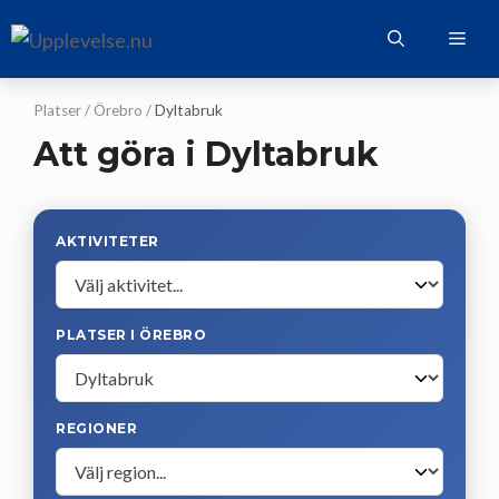
Hoppa
Me
till
innehåll
Platser
/
Örebro
/
Dyltabruk
Att göra i Dyltabruk
AKTIVITETER
PLATSER I ÖREBRO
REGIONER