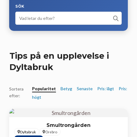
SÖK
Tips på en upplevelse i
Dyltabruk
Popularitet
Betyg
Senaste
Pris: lågt
Pris:
Sortera
efter:
högt
Smultrongården
Dyltabruk
Örebro