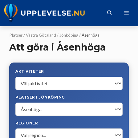
Hoppa
till
Me
innehåll
Platser
/
Västra Götaland
/
Jönköping
/
Åsenhöga
Att göra i Åsenhöga
AKTIVITETER
PLATSER I JÖNKÖPING
REGIONER