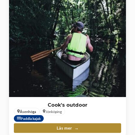
Cook’s outdoor
Åsenhöga
Jönköping
Paddla kajak
Läs mer