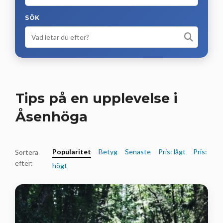
SÖK
Tips på en upplevelse i
Åsenhöga
Popularitet
Betyg
Senaste
Pris: lågt
Pris:
Sortera
efter:
högt