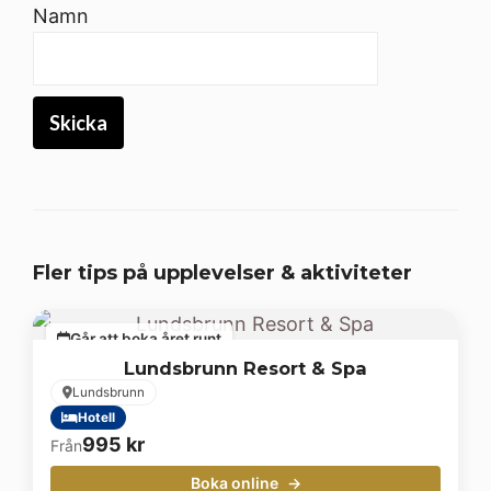
Namn
Fler tips på upplevelser & aktiviteter
Går att boka året runt
Lundsbrunn Resort & Spa
Lundsbrunn
Hotell
995
kr
Från
Boka online