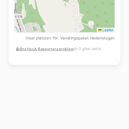
Leaflet
Visar plats(er) för: Vandringspaket Hedenstugan
👍 Bra tips
⚠️ Rapportera problem
👍 0 gillar detta