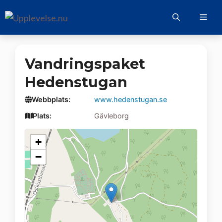
Hoppa
Me
till
innehåll
Vandringspaket
Hedenstugan
Webbplats:
www.hedenstugan.se
Plats:
Gävleborg
+
−