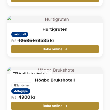
Hurtigruten
Hotell
Det
Det
12585
kr
9585
kr
Från
ursprungliga
nuvarande
Boka online
priset
priset
var:
är:
12585 kr.
9585 kr.
Går att boka året runt
Högbo Brukshotell
Sandviken
Dagspa
4900
kr
Från
Boka online