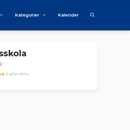
Kategorier
Kalender
sskola
g
m
0 gillar detta