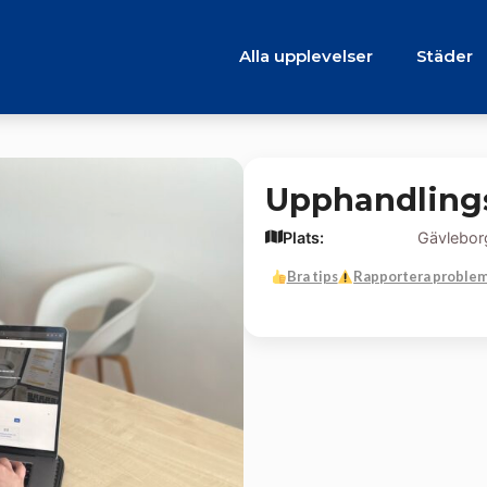
Alla upplevelser
Städer
Upphandling
Plats:
Gävlebor
Bra tips
Rapportera proble