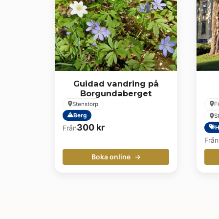
Guidad vandring på
Borgundaberget
Stenstorp
F
Berg
S
300
kr
Från
H
Från
Boka online