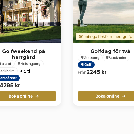
50 min golflektion med golfp
Golfweekend på
Golfdag för två
herrgård
Göteborg
Stockholm
ilipstad
Helsingborg
Golf
+ 1 till
2245
kr
tockholm
Från
errgårdar
4295
kr
Boka online
Boka online