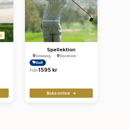
ro
Spellektion
Göteborg
Stockholm
Golf
1595
kr
Från
Boka online