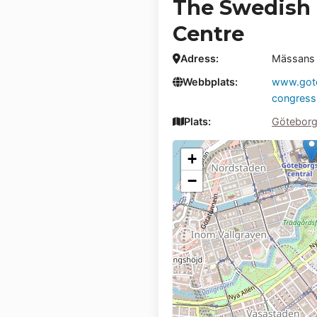
The Swedish 
Centre
Adress:
Mässans 
Webbplats:
www.gote
congress
Plats:
Götebor
+
−