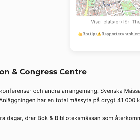
Visar plats(er) för: 
Bra tips
Rapportera proble
ion & Congress Centre
ls konferenser och andra arrangemang. Svenska Mässa
n. Anläggningen har en total mässyta på drygt 41 000 
yra dagar, drar Bok & Biblioteksmässan som återkomm