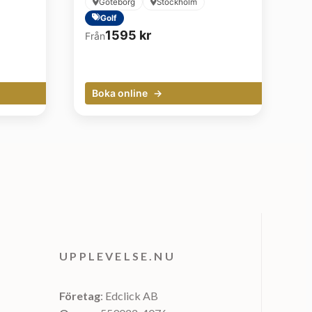
Göteborg
Stockholm
Golf
1595
kr
Från
Boka online
UPPLEVELSE.NU
Företag
: Edclick AB