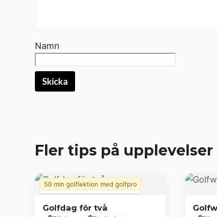
Namn
Fler tips på upplevelser 
50 min golflektion med golfpro
Går att boka golfsäsongen
Golfdag för två
Golfw