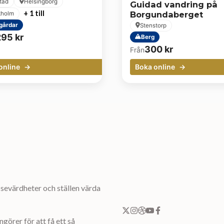
stad
Helsingborg
Guidad vandring på
+ 1 till
Borgundaberget
kholm
gårdar
Stenstorp
295
kr
Berg
300
kr
Från
online
Boka online
sevärdheter och ställen värda
örer för att få ett så