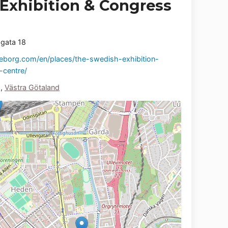
Exhibition & Congress
gata 18
borg.com/en/places/the-swedish-exhibition-
-centre/
g
,
Västra Götaland