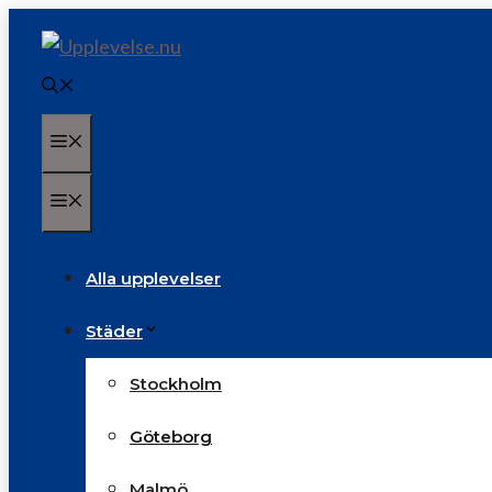
Hoppa
till
innehåll
Meny
Meny
Alla upplevelser
Städer
Stockholm
Göteborg
Malmö