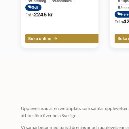
Göteborg
Stockholm
Filip
Golf
Stoc
2245
kr
Från
Herr
4
Från
Boka online
Boka 
Upplevelse.nu är en webbplats som samlar upplevelser, 
att besöka över hela Sverige.
Vi samarbetar med turistföreningar och upplevelsearrang