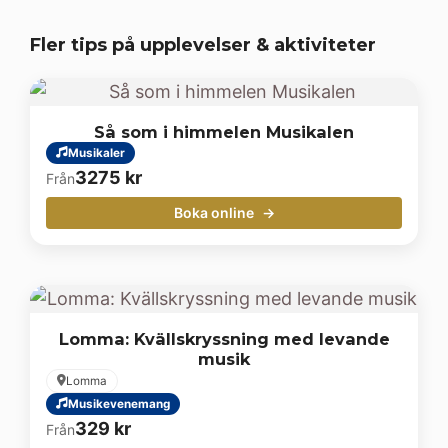
Fler tips på upplevelser & aktiviteter
Så som i himmelen Musikalen
Musikaler
3275
kr
Från
Boka online
Lomma: Kvällskryssning med levande
musik
Lomma
Musikevenemang
329
kr
Från