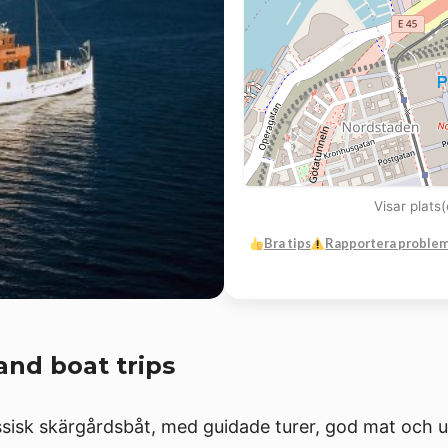
Visar plats
Bra tips
Rapportera proble
and boat trips
sisk skärgårdsbåt, med guidade turer, god mat och u