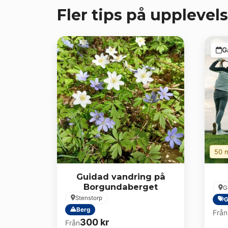
Fler tips på upplevels
G
50 m
Guidad vandring på
Borgundaberget
G
Stenstorp
G
Berg
Från
300
kr
Från