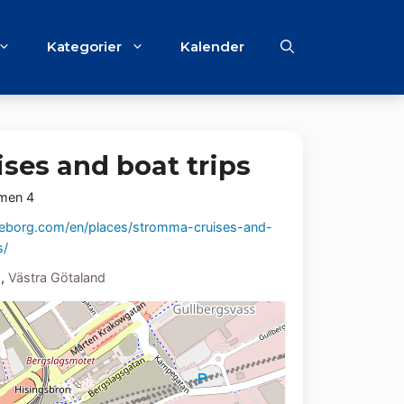
Kategorier
Kalender
ses and boat trips
mmen 4
borg.com/en/places/stromma-cruises-and-
s/
g
,
Västra Götaland