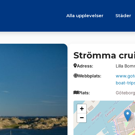
Alla upplevelser
Städer
Strömma crui
Adress:
Lilla Bo
Webbplats:
www.gote
boat-trip
Plats:
Götebor
+
−