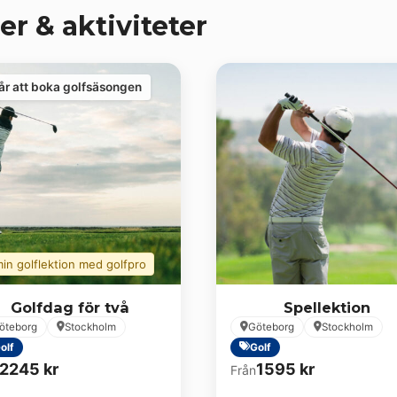
er & aktiviteter
år att boka golfsäsongen
in golflektion med golfpro
Golfdag för två
Spellektion
öteborg
Stockholm
Göteborg
Stockholm
olf
Golf
2245
kr
1595
kr
Från