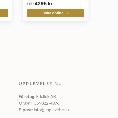
4295
kr
Från
Boka online
UPPLEVELSE.NU
Företag
: Edclick AB
Org-nr
: 559022-4076
E-post
: info@upplevelse.nu