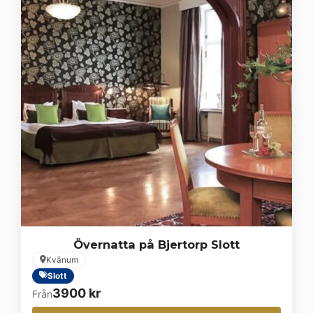
Övernatta på Bjertorp Slott
Kvänum
Slott
3900
kr
Från