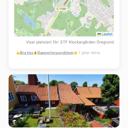
Leaflet
Visar plats(er) för: STF Klockargården Öregrund
Bra tips
Rapportera problem
1 gillar detta