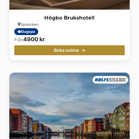
Högbo Brukshotell
Sandviken
Dagspa
4900
kr
Från
Boka online