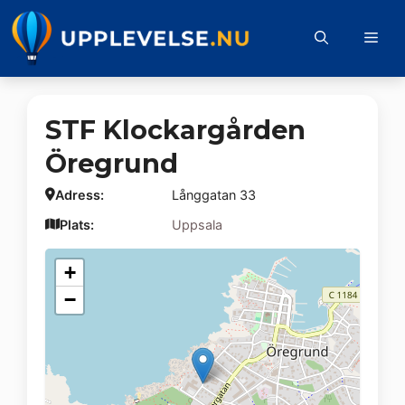
Hoppa
till
Me
innehåll
STF Klockargården
Öregrund
Adress:
Långgatan 33
Plats:
Uppsala
+
−