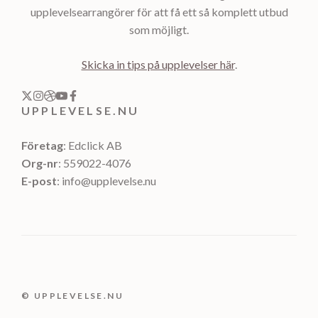
upplevelsearrangörer för att få ett så komplett utbud
som möjligt.
Skicka in tips på upplevelser här
.
UPPLEVELSE.NU
Företag
: Edclick AB
Org-nr
: 559022-4076
E-post
: info@upplevelse.nu
© UPPLEVELSE.NU