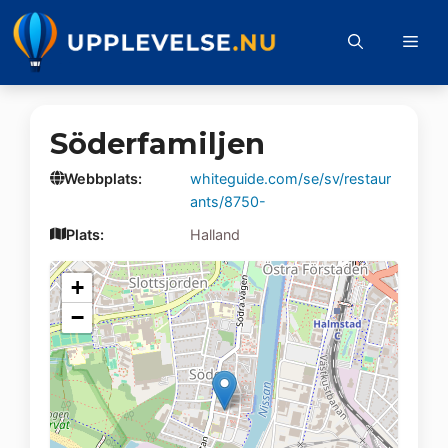
Hoppa
till
Me
innehåll
Söderfamiljen
Webbplats:
whiteguide.com/se/sv/restaur
ants/8750-
Plats:
Halland
+
−