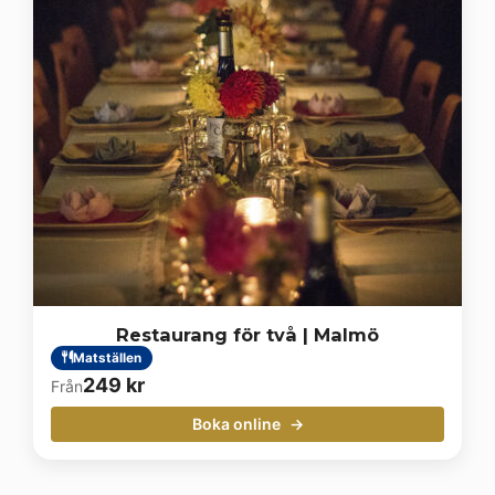
Restaurang för två | Malmö
Matställen
249
kr
Från
Boka online