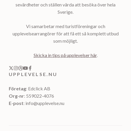
sevärdheter och ställen värda att besöka över hela
Sverige.
Vi samarbetar med turistföreningar och
upplevelsearrangörer för att få ett så komplett utbud
som möjligt.
Skicka in tips på upplevelser här
.
UPPLEVELSE.NU
Företag
: Edclick AB
Org-nr
: 559022-4076
E-post
: info@upplevelse.nu