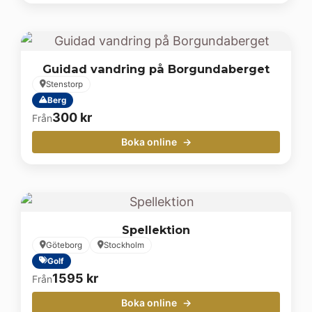
Guidad vandring på Borgundaberget
Stenstorp
Berg
300
kr
Från
Boka online
Spellektion
Göteborg
Stockholm
Golf
1595
kr
Från
Boka online