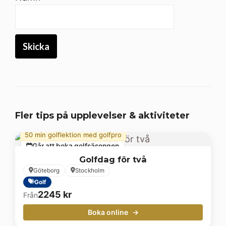
Fler tips på upplevelser & aktiviteter
50 min golflektion med golfpro
Går att boka golfsäsongen
Golfdag för två
Göteborg
Stockholm
Golf
2245
kr
Från
Boka online