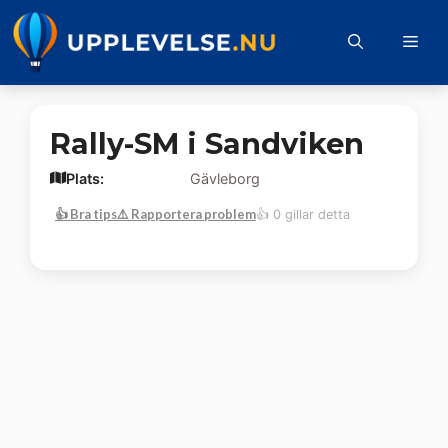
Hoppa
till
Me
innehåll
Rally-SM i Sandviken
Plats:
Gävleborg
👍 Bra tips
⚠️ Rapportera problem
👍 0 gillar detta