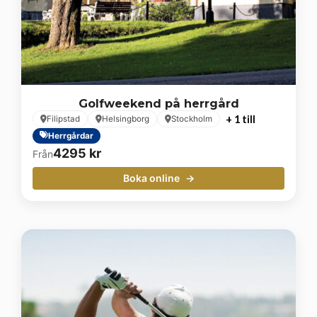
Golfweekend på herrgård
+ 1 till
Filipstad
Helsingborg
Stockholm
Herrgårdar
4295
kr
Från
Boka online