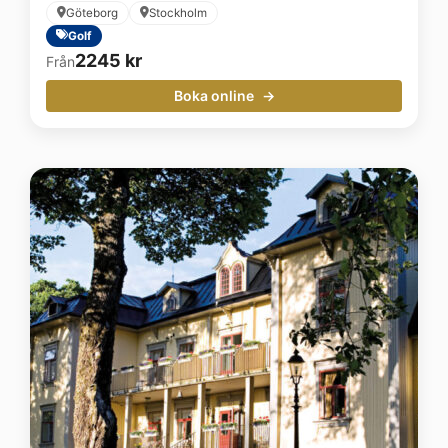
Göteborg
Stockholm
Golf
2245
kr
Från
Boka online