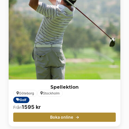
Spellektion
Göteborg
Stockholm
Golf
1595
kr
Från
Boka online