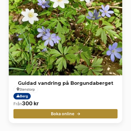
Guidad vandring på Borgundaberget
Stenstorp
Berg
300
kr
Från
Boka online