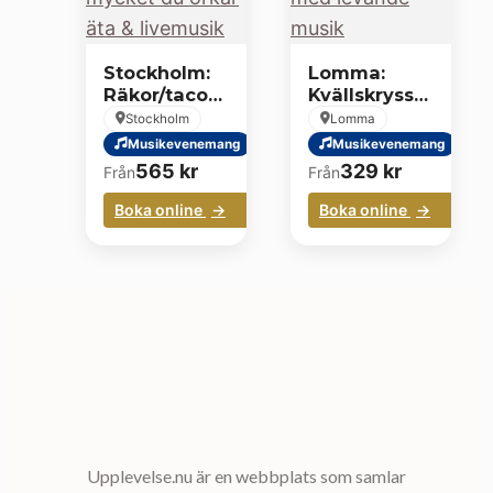
Stockholm:
Lomma:
Räkor/tacos
Kvällskryssning
så mycket
med
Stockholm
Lomma
du orkar äta
levande
Musikevenemang
Musikevenemang
& livemusik
musik
565
kr
329
kr
Från
Från
Boka online
Boka online
Upplevelse.nu är en webbplats som samlar