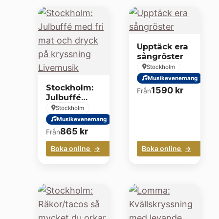
Upptäck era
sångröster
Stockholm
Musikevenemang
Stockholm:
1590
kr
Från
Julbuffé
med fri mat
Stockholm
och dryck på
Musikevenemang
kryssning
865
kr
Från
Livemusik
Boka online
Boka online