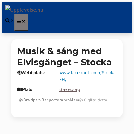
Hoppa
till
Meny
innehåll
Musik & sång med
Elvisgänget – Stocka
Webbplats:
www.facebook.com/Stocka
FH/
Plats:
Gävleborg
👍 Bra tips
⚠️ Rapportera problem
👍 0 gillar detta