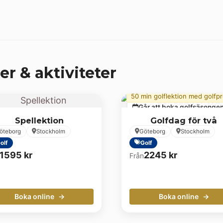
er & aktiviteter
50 min golflektion med golfp
Går att boka golfsäsonge
Spellektion
Golfdag för två
öteborg
Stockholm
Göteborg
Stockholm
olf
Golf
1595
kr
2245
kr
Från
Boka online
Boka online