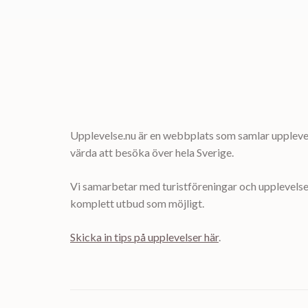
Upplevelse.nu är en webbplats som samlar upplevel
värda att besöka över hela Sverige.
Vi samarbetar med turistföreningar och upplevelsea
komplett utbud som möjligt.
Skicka in tips på upplevelser här
.