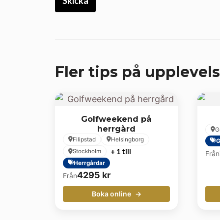
Fler tips på upplevels
Golfweekend på
herrgård
G
Filipstad
Helsingborg
G
+ 1 till
Stockholm
Från
Herrgårdar
4295
kr
Från
Boka online