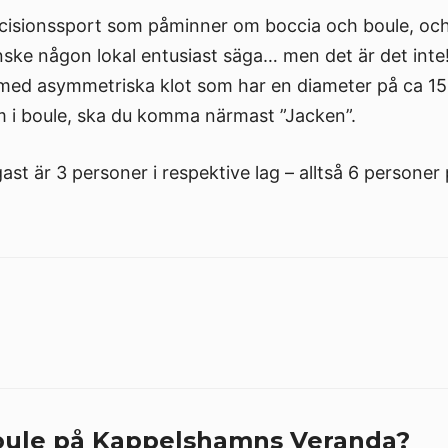
ecisionssport som påminner om boccia och boule, och 
nske någon lokal entusiast säga… men det är det int
med asymmetriska klot som har en diameter på ca 15 
som i boule, ska du komma närmast ”Jacken”.
ast är 3 personer i respektive lag – alltså 6 personer
oule på Kappelshamns Veranda?