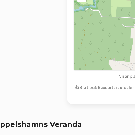
Visar p
👍 Bra tips
⚠️ Rapportera proble
appelshamns Veranda