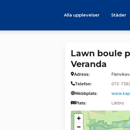
Alla upplevelser
Städer
Lawn boule 
Veranda
Adress:
Flenvike
Telefon:
072-739
Webbplats:
www.kap
Plats:
Lärbro
+
−