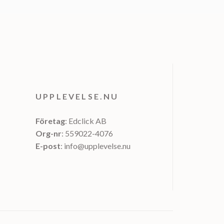
UPPLEVELSE.NU
Företag
: Edclick AB
Org-nr
: 559022-4076
E-post
: info@upplevelse.nu