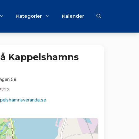
Kategorier
Kalender
på Kappelshamns
vägen 59
2222
pelshamnsveranda.se