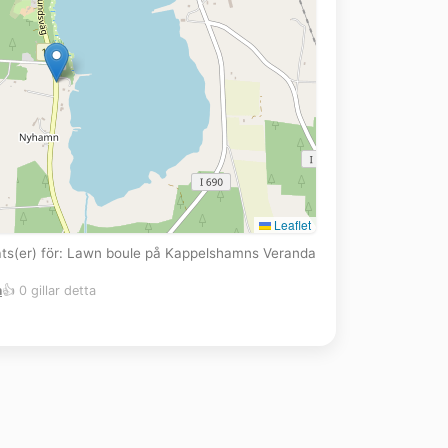
Leaflet
lats(er) för: Lawn boule på Kappelshamns Veranda
m
👍 0 gillar detta