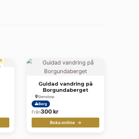
ro
n
Guidad vandring på
Borgundaberget
Stenstorp
Berg
300
kr
Från
Boka online