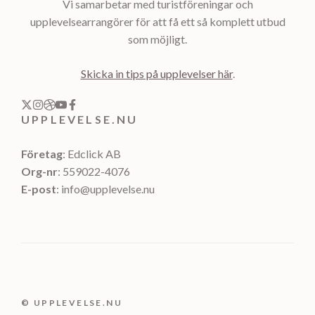
Vi samarbetar med turistföreningar och
upplevelsearrangörer för att få ett så komplett utbud
som möjligt.
Skicka in tips på upplevelser här
.
UPPLEVELSE.NU
Företag
: Edclick AB
Org-nr
: 559022-4076
E-post
: info@upplevelse.nu
© UPPLEVELSE.NU