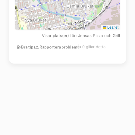
Leaflet
Visar plats(er) för: Jensas Pizza och Grill
👍 Bra tips
⚠️ Rapportera problem
👍 0 gillar detta