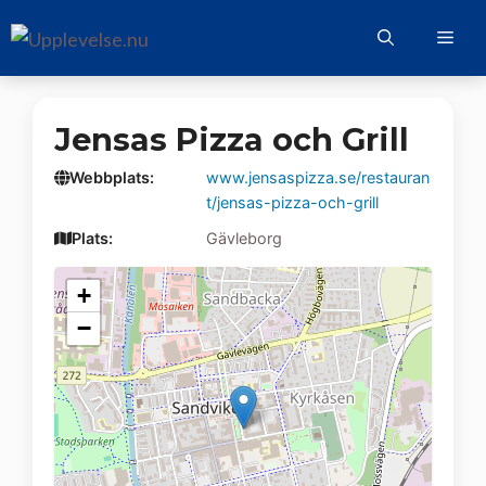
Hoppa
Me
till
innehåll
Jensas Pizza och Grill
Webbplats:
www.jensaspizza.se/restauran
t/jensas-pizza-och-grill
Plats:
Gävleborg
+
−