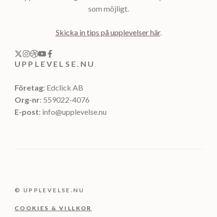
som möjligt.
Skicka in tips på upplevelser här
.
UPPLEVELSE.NU
Företag
: Edclick AB
Org-nr
: 559022-4076
E-post
: info@upplevelse.nu
© UPPLEVELSE.NU
COOKIES & VILLKOR