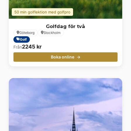
50 min golflektion med golfpro
Golfdag för två
Göteborg
Stockholm
Golf
2245
kr
Från
Boka online