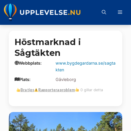
Hoppa
till
Me
innehåll
Höstmarknad i
Sågtäkten
Webbplats:
www.bygdegardarna.se/sagta
kten
Plats:
Gävleborg
Bra tips
Rapportera problem
0 gillar detta