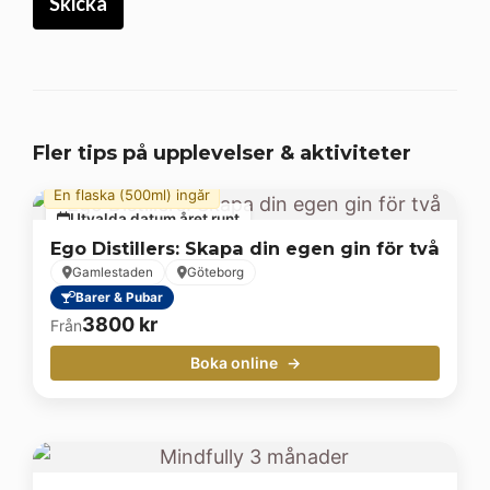
Fler tips på upplevelser & aktiviteter
En flaska (500ml) ingår
Utvalda datum året runt
Ego Distillers: Skapa din egen gin för två
Gamlestaden
Göteborg
Barer & Pubar
3800
kr
Från
Boka online