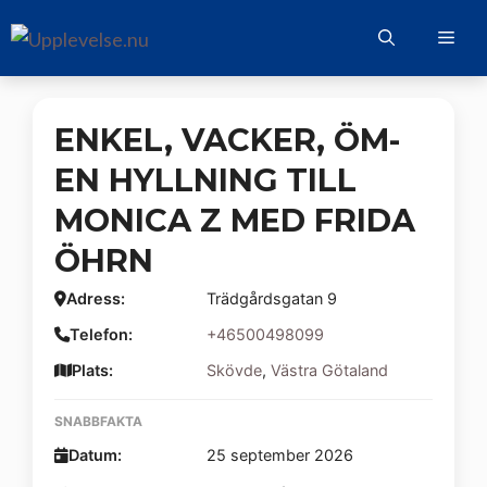
Hoppa
Me
till
innehåll
ENKEL, VACKER, ÖM-
EN HYLLNING TILL
MONICA Z MED FRIDA
ÖHRN
Adress:
Trädgårdsgatan 9
Telefon:
+46500498099
Plats:
Skövde
,
Västra Götaland
SNABBFAKTA
Datum:
25 september 2026