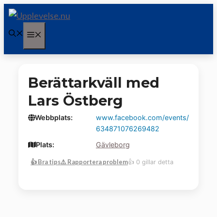
Hoppa
till
Meny
innehåll
Berättarkväll med
Lars Östberg
Webbplats:
www.facebook.com/events/
634871076269482
Plats:
Gävleborg
👍 Bra tips
⚠️ Rapportera problem
👍 0 gillar detta