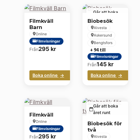
Går att boka
året runt
Filmkväll
Biobesök
Barn
Alvesta
Online
Askersund
Filmvisningar
Bengtsfors
295
kr
Från
+ 94 till
Filmvisningar
145
kr
Från
Boka online
Boka online
Går att boka
året runt
Filmkväll
Online
Biobesök för
Filmvisningar
två
295
kr
Från
Alvesta